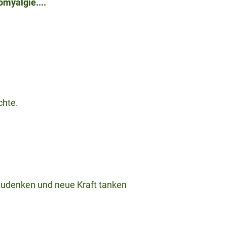
myalgie....
chte.
hzudenken und neue Kraft tanken